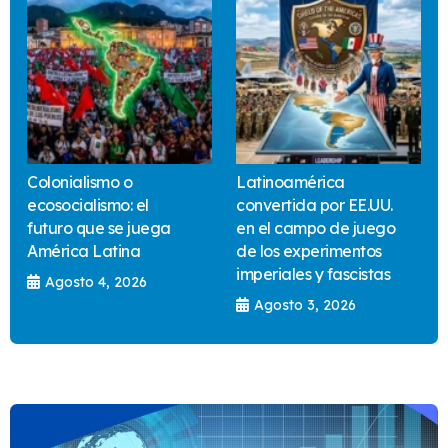
Colonialismo o
Latinoamérica
ecosocialismo: el
convertida por EE.UU.
futuro que se juega
en el campo de juego
América Latina
de los experimentos
imperiales y fascistas
Agosto 4, 2026
Agosto 3, 2026