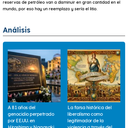
reservas de petróleo van a disminuir en gran cantidad en el
mundo, por eso hay un reemplazo y sería el litio.
Análisis
A 81 años del
La farsa histórica del
genocidio perpetrado
liberalismo como
por EE.UU. en
legitimador de la
Hiroshima y Nagasaki
violencia a través del