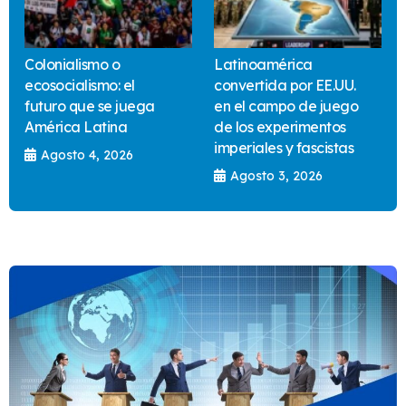
Colonialismo o
Latinoamérica
ecosocialismo: el
convertida por EE.UU.
futuro que se juega
en el campo de juego
América Latina
de los experimentos
imperiales y fascistas
Agosto 4, 2026
Agosto 3, 2026