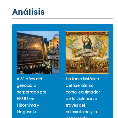
Análisis
A 81 años del
La farsa histórica
genocidio
del liberalismo
perpetrado por
como legitimador
EE.UU. en
de la violencia a
Hiroshima y
través del
Nagasaki
colonialismo y la