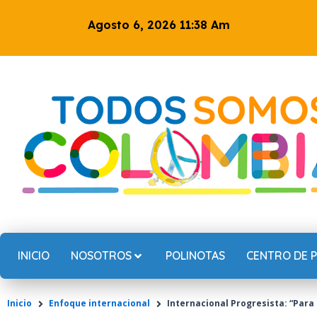
Ir
Agosto 6, 2026 11:38 Am
al
contenido
INICIO
NOSOTROS
POLINOTAS
CENTRO DE 
Inicio
Enfoque internacional
Internacional Progresista: “Par