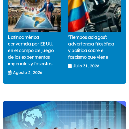
Latinoamérica
‘Tiempos aciagos’:
convertida por EE.UU.
advertencia filosófica
en el campo de juego
y política sobre el
de los experimentos
fascismo que viene
imperiales y fascistas
Julio 31, 2026
Agosto 3, 2026