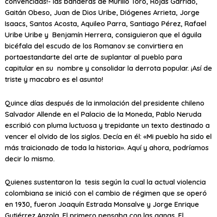
convencidas!- las banderas de Murillo Toro, Rojas Garrido,
Gaitán Obeso, Juan de Dios Uribe, Diógenes Arrieta, Jorge
Isaacs, Santos Acosta, Aquileo Parra, Santiago Pérez, Rafael
Uribe Uribe y Benjamín Herrera, consiguieron que el águila
bicéfala del escudo de los Romanov se convirtiera en
portaestandarte del arte de suplantar al pueblo para
capitular en su nombre y consolidar la derrota popular. ¡Así de
triste y macabro es el asunto!
Quince días después de la inmolación del presidente chileno
Salvador Allende en el Palacio de la Moneda, Pablo Neruda
escribió con pluma luctuosa y trepidante un texto destinado a
vencer el olvido de los siglos. Decía en él: «Mi pueblo ha sido el
más traicionado de toda la historia». Aquí y ahora, podríamos
decir lo mismo.
Quienes sustentaron la tesis según la cual la actual violencia
colombiana se inició con el cambio de régimen que se operó
en 1930, fueron Joaquín Estrada Monsalve y Jorge Enrique
Gutiérrez Anzola. El primero pensaba con las ganas. El