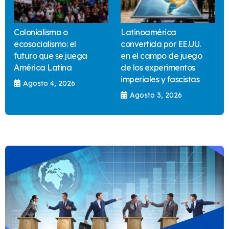
Colonialismo o
Latinoamérica
ecosocialismo: el
convertida por EE.UU.
futuro que se juega
en el campo de juego
América Latina
de los experimentos
imperiales y fascistas
Agosto 4, 2026
Agosto 3, 2026