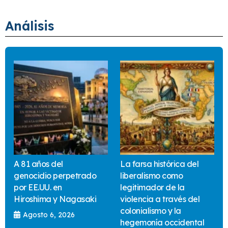
Análisis
A 81 años del
La farsa histórica del
genocidio perpetrado
liberalismo como
por EE.UU. en
legitimador de la
Hiroshima y Nagasaki
violencia a través del
colonialismo y la
Agosto 6, 2026
hegemonía occidental