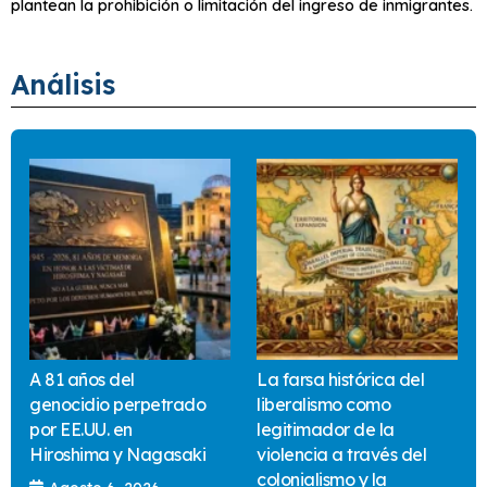
plantean la prohibición o limitación del ingreso de inmigrantes.
Análisis
A 81 años del
La farsa histórica del
genocidio perpetrado
liberalismo como
por EE.UU. en
legitimador de la
Hiroshima y Nagasaki
violencia a través del
colonialismo y la