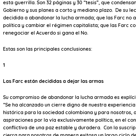
esta guerrilla. Son 32 páginas y 30 “tesis”, que condensa
Gobierno y sus planes a corto y mediano plazo. De su lec
decidida a abandonar la lucha armada; que las Farc no ab
política y cambiar el régimen capitalista; que las Farc 
renegociar el Acuerdo si gana el No.
Estas son las principales conclusiones:
1
Las Farc están decididas a dejar las armas
Su compromiso de abandonar la lucha armada es explícit
“Se ha alcanzado un cierre digno de nuestra experienci
histórica para la sociedad colombiana y para nosotros, a
aspiraciones por la vía exclusivamente política, en el con
conflictiva de una paz estable y duradera. Con la suscri
cierra para nosotros de manera exitosa un largo ciclo d