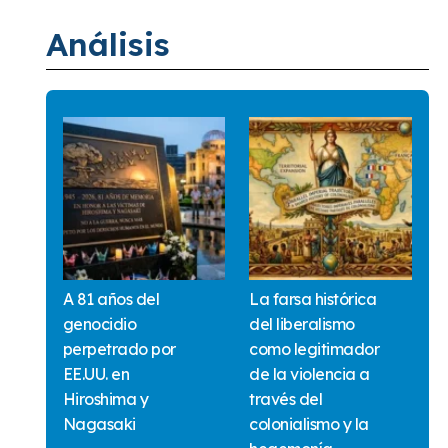
Análisis
A 81 años del
La farsa histórica
genocidio
del liberalismo
perpetrado por
como legitimador
EE.UU. en
de la violencia a
Hiroshima y
través del
Nagasaki
colonialismo y la