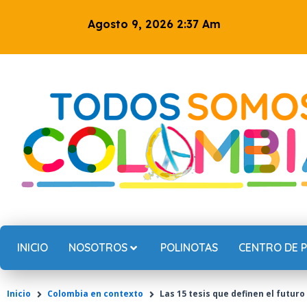
Ir
Agosto 9, 2026 2:37 Am
al
contenido
INICIO
NOSOTROS
POLINOTAS
CENTRO DE 
Inicio
Colombia en contexto
Las 15 tesis que definen el futuro