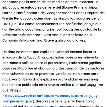
cooptada por la acción de los medios de comunicación. La
iniciativa presentada es del jefe del Bloque Primero Jujuy,
Marcelo Nasif, hombre del vicegobernador Carlos Haquim, del
Frente Renovador, quien además vincula las acciones de la
ONU y la OEA como consecuencia «de profundos lobbys que
han llevado a cabo funcionarios, políticos y periodistas de la
Administración anterior”. Otra vez la idea nefasta de la
Campaña Anti-argentina. Grave y absurdo a la vez.
Un dato no menor que explica el visceral encono hacia la
irrupción de la Tupac Amaru, es haber puesto en relieve la
alternancia política entre el peronismo y radicalismo jujeños,
cuyo resultado fue el abandono y desatención de los sectores
más vulnerables de la provincia. Un tópico: Gobiernos para
ricos. Adrián Berardi lo explica en profundidad en una muy
buena nota publicada en la revista Anfibia (Por qué Jujuy, Por
qué Milagro
http://www.revistaanfibia.com/ensayo/porque-jujuy-
porque-milagro/
). Berardi sostiene que “la hegemonía
electoral del PJ, su fragmentación interna y la debilidad de la