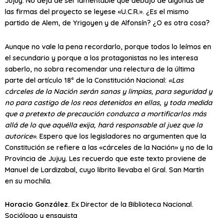
Jujuy. No deja de ser lamentable que debajo de algunas de
las firmas del proyecto se leyese «U.C.R.». ¿Es el mismo
partido de Alem, de Yrigoyen y de Alfonsín? ¿O es otra cosa?
Aunque no vale la pena recordarlo, porque todos lo leímos en
el secundario y porque a los protagonistas no les interesa
saberlo, no sobra recomendar una relectura de la última
parte del artículo 18º de la Constitución Nacional:
«Las
cárceles de la Nación serán sanas y limpias, para seguridad y
no para castigo de los reos detenidos en ellas, y toda medida
que a pretexto de precaución conduzca a mortificarlos más
allá de lo que aquélla exija, hará responsable al juez que la
autorice»
. Espero que los legisladores no argumenten que la
Constitución se refiere a las «cárceles de la Nación» y no de la
Provincia de Jujuy. Les recuerdo que este texto proviene de
Manuel de Lardizabal, cuyo librito llevaba el Gral. San Martín
en su mochila.
Horacio González
. Ex Director de la Biblioteca Nacional.
Sociólogo y ensayista