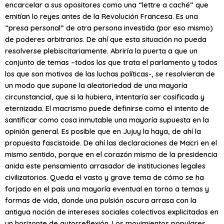
encarcelar a sus opositores como una “lettre a caché” que
emitían lo reyes antes de la Revolución Francesa. Es una
“presa personal” de otra persona investida (por eso mismo)
de poderes arbitrarios. De ahí que esta situación no pueda
resolverse plebiscitariamente. Abriría la puerta a que un
conjunto de temas –todos los que trata el parlamento y todos
los que son motivos de las luchas políticas-, se resolvieran de
un modo que supone la aleatoriedad de una mayoría
circunstancial, que si la hubiera, intentaría ser cosificada y
eternizada. El macrismo puede definirse como el intento de
santificar como cosa inmutable una mayoría supuesta en la
opinión general. Es posible que en Jujuy la haya, de ahí la
propuesta fascistoide. De ahí las declaraciones de Macri en el
mismo sentido, porque en el corazón mismo de la presidencia
anida este pensamiento arrasador de instituciones legales
civilizatorios. Queda el vasto y grave tema de cómo se ha
forjado en el país una mayoría eventual en torno a temas y
formas de vida, donde una pulsión oscura arrasa con la
antigua noción de intereses sociales colectivos explicitados en
un horizonte de autorreflexión. Los movimientos populares