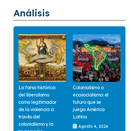
Análisis
La farsa histórica
Colonialismo o
del liberalismo
ecosocialismo: el
como legitimador
futuro que se
de la violencia a
juega América
través del
Latina
colonialismo y la
Agosto 4, 2026