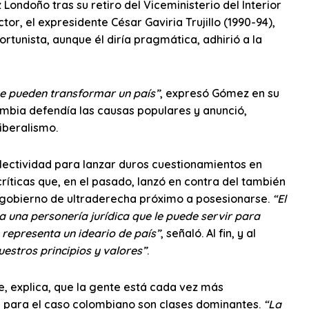
Londoño tras su retiro del Viceministerio del Interior
ctor, el expresidente César Gaviria Trujillo (1990-94),
tunista, aunque él diría pragmática, adhirió a la
que pueden transformar un país”
, expresó Gómez en su
ombia defendía las causas populares y anunció,
iberalismo.
olectividad para lanzar duros cuestionamientos en
 críticas que, en el pasado, lanzó en contra del también
l gobierno de ultraderecha próximo a posesionarse.
“El
a una personería jurídica que le puede servir para
representa un ideario de país”
, señaló. Al fin, y al
uestros principios y valores”
.
te, explica, que la gente está cada vez más
 para el caso colombiano son clases dominantes.
“La