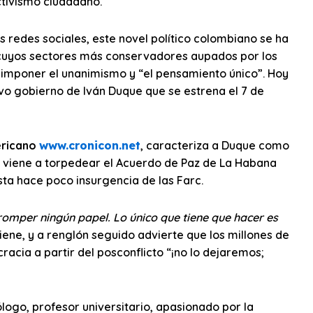
ctivismo ciudadano.
 redes sociales, este novel político colombiano se ha
 cuyos sectores más conservadores aupados por los
mponer el unanimismo y “el pensamiento único”. Hoy
evo gobierno de Iván Duque que se estrena el 7 de
ericano
www.cronicon.net
, caracteriza a Duque como
 viene a torpedear el Acuerdo de Paz de La Habana
sta hace poco insurgencia de las Farc.
romper ningún papel. Lo único que tiene que hacer es
tiene, y a renglón seguido advierte que los millones de
acia a partir del posconflicto “¡no lo dejaremos;
ólogo, profesor universitario, apasionado por la