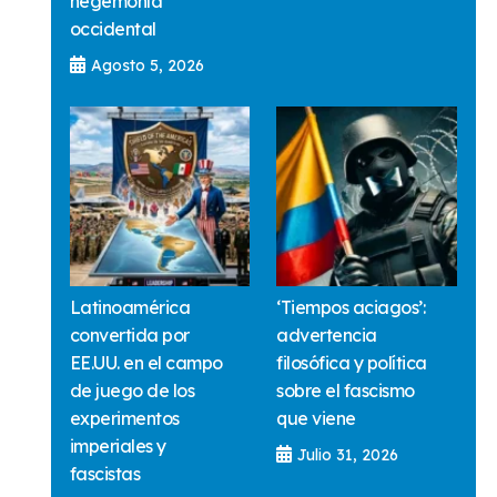
hegemonía
occidental
Agosto 5, 2026
Latinoamérica
‘Tiempos aciagos’:
convertida por
advertencia
EE.UU. en el campo
filosófica y política
de juego de los
sobre el fascismo
experimentos
que viene
imperiales y
Julio 31, 2026
fascistas