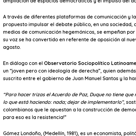
ampliación de espacios democráticos y el impulso del a
A través de diferentes plataformas de comunicación y las
propuesto impulsar el debate público, en una sociedad,
medios de comunicación hegemónicos, se empeñan por i
su voz se ha convertido en referente de oposición al nu
agosto.
En diálogo con el
Observatorio Sociopolítico Latinoam
un “joven pero con ideología de derecha”, quien además
suscrito entre el gobierno de Juan Manuel Santos y la ha
“Para hacer trizas el Acuerdo de Paz, Duque no tiene que 
lo que está haciendo: nada; dejar de implementarlo”
, sos
colombianos que le apuestan a la construcción de democr
para eso es la resistencia!”
Gómez Londoño, (Medellín, 1981), es un economista, polit