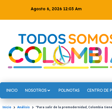
Ir
Agosto 6, 2026 12:03 Am
al
contenido
INICIO
NOSOTROS
POLINOTAS
CENTRO DE 
Inicio
Análisis
“Para salir de la premodernidad, Colombia tiene