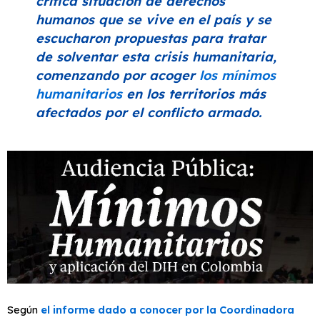
crítica situación de derechos
humanos que se vive en el país y se
escucharon propuestas para tratar
de solventar esta crisis humanitaria,
comenzando por acoger
los mínimos
humanitarios
en los territorios más
afectados por el conflicto armado.
Según
el informe dado a conocer por la Coordinadora