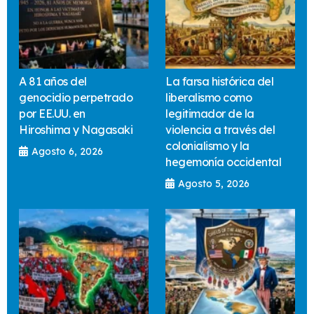
A 81 años del
La farsa histórica del
genocidio perpetrado
liberalismo como
por EE.UU. en
legitimador de la
Hiroshima y Nagasaki
violencia a través del
colonialismo y la
Agosto 6, 2026
hegemonía occidental
Agosto 5, 2026