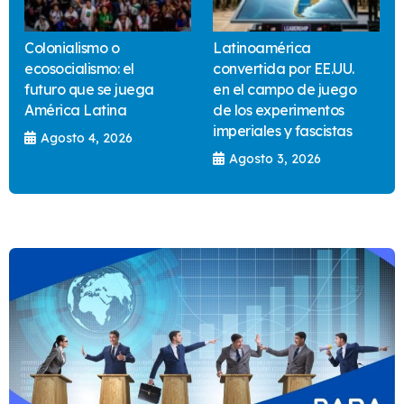
Colonialismo o
Latinoamérica
ecosocialismo: el
convertida por EE.UU.
futuro que se juega
en el campo de juego
América Latina
de los experimentos
imperiales y fascistas
Agosto 4, 2026
Agosto 3, 2026