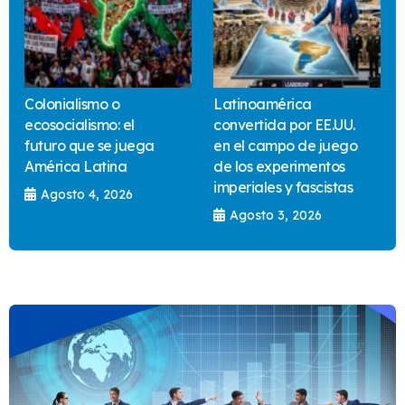
Colonialismo o
Latinoamérica
ecosocialismo: el
convertida por EE.UU.
futuro que se juega
en el campo de juego
América Latina
de los experimentos
imperiales y fascistas
Agosto 4, 2026
Agosto 3, 2026