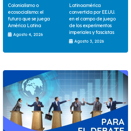
Colonialismo o
Latinoamérica
ecosocialismo: el
convertida por EE.UU.
futuro que se juega
en el campo de juego
América Latina
de los experimentos
imperiales y fascistas
Agosto 4, 2026
Agosto 3, 2026