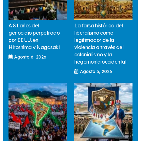
A 81 años del
La farsa histórica del
genocidio perpetrado
liberalismo como
por EE.UU. en
legitimador de la
Hiroshima y Nagasaki
violencia a través del
colonialismo y la
Agosto 6, 2026
hegemonía occidental
Agosto 5, 2026