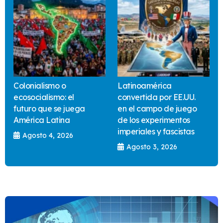
Colonialismo o
Latinoamérica
ecosocialismo: el
convertida por EE.UU.
futuro que se juega
en el campo de juego
América Latina
de los experimentos
imperiales y fascistas
Agosto 4, 2026
Agosto 3, 2026