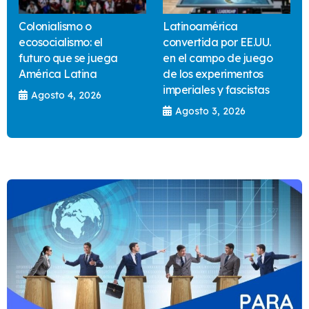
Colonialismo o
Latinoamérica
ecosocialismo: el
convertida por EE.UU.
futuro que se juega
en el campo de juego
América Latina
de los experimentos
imperiales y fascistas
Agosto 4, 2026
Agosto 3, 2026