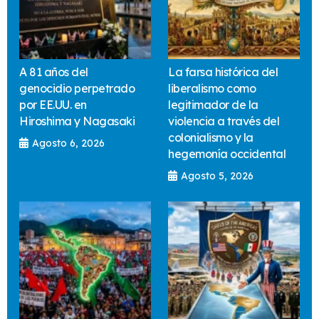
A 81 años del
La farsa histórica del
genocidio perpetrado
liberalismo como
por EE.UU. en
legitimador de la
Hiroshima y Nagasaki
violencia a través del
colonialismo y la
Agosto 6, 2026
hegemonía occidental
Agosto 5, 2026