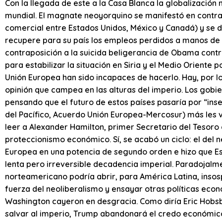
Con la llegada de este a la Casa Blanca la globalización 
mundial. El magnate neoyorquino se manifestó en contra 
comercial entre Estados Unidos, México y Canadá) y se d
recupere para su país los empleos perdidos a manos de s
contraposición a la suicida beligerancia de Obama cont
para estabilizar la situación en Siria y el Medio Oriente
Unión Europea han sido incapaces de hacerlo. Hay, por lo
opinión que campea en las alturas del imperio. Los gobie
pensando que el futuro de estos países pasaría por “inse
del Pacífico, Acuerdo Unión Europea-Mercosur) más les 
leer a Alexander Hamilton, primer Secretario del Tesoro
proteccionismo económico. Sí, se acabó un ciclo: el del n
Europea en una potencia de segundo orden e hizo que Es
lenta pero irreversible decadencia imperial. Paradojalme
norteamericano podría abrir, para América Latina, ins
fuerza del neoliberalismo y ensayar otras políticas eco
Washington cayeron en desgracia. Como diría Eric Hobs
salvar al imperio, Trump abandonará el credo económico