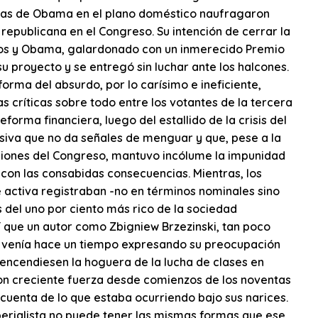
stas de Obama en el plano doméstico naufragaron
republicana en el Congreso. Su intención de cerrar la
ros y Obama, galardonado con un inmerecido Premio
u proyecto y se entregó sin luchar ante los halcones.
orma del absurdo, por lo carísimo e ineficiente,
 críticas sobre todo entre los votantes de la tercera
eforma financiera, luego del estallido de la crisis del
iva que no da señales de menguar y que, pese a la
isiones del Congreso, mantuvo incólume la impunidad
, con las consabidas consecuencias. Mientras, los
activa registraban -no en términos nominales sino
 del uno por ciento más rico de la sociedad
que un autor como Zbigniew Brzezinski, tan poco
a, venía hace un tiempo expresando su preocupación
encendiesen la hoguera de la lucha de clases en
on creciente fuerza desde comienzos de los noventas
n cuenta de lo que estaba ocurriendo bajo sus narices.
mperialista no puede tener las mismas formas que ese