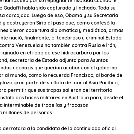
ue nomás sea por su repugnante risotada cuando le
e Gadaffi había sido capturado y linchado. Toda su
esa carcajada. Luego de eso, Obama y su Secretaria
d y destruyeron Siria al paso que, como confesó la
ienes dieron cobertura diplomática y mediática, armas
nte nació, finalmente, el tenebroso y criminal Estado
ontra Venezuela sino también contra Rusia e Irán,
iginado en el robo de ese hidrocarburo por los
land, secretaria de Estado adjunta para Asuntos
 bandas neonazis que querían acabar con el gobierno
car al mundo, como lo recuerda Francisco, al borde de
lazó gran parte de su flota de mar al Asia Pacífico,
a permitir que sus tropas salieran del territorio
nstaló dos bases militares en Australia para, desde el
na interminable de tropelías y fracasos
a millones de personas.
derrotara a la candidata de la continuidad oficial.