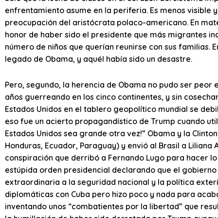
enfrentamiento asume en la periferia. Es menos visible y r
preocupación del aristócrata polaco-americano. En mat
honor de haber sido el presidente que más migrantes i
número de niños que querían reunirse con sus familias. E
legado de Obama, y aquél había sido un desastre.
Pero, segundo, la herencia de Obama no pudo ser peor en
años guerreando en los cinco continentes, y sin cosechar n
Estados Unidos en el tablero geopolítico mundial se debil
eso fue un acierto propagandístico de Trump cuando ut
Estados Unidos sea grande otra vez!” Obama y la Clinton
Honduras, Ecuador, Paraguay) y envió al Brasil a Liliana
conspiración que derribó a Fernando Lugo para hacer lo
estúpida orden presidencial declarando que el gobierno 
extraordinaria a la seguridad nacional y la política exte
diplomáticas con Cuba pero hizo poco y nada para acaba
inventando unos “combatientes por la libertad” que resu