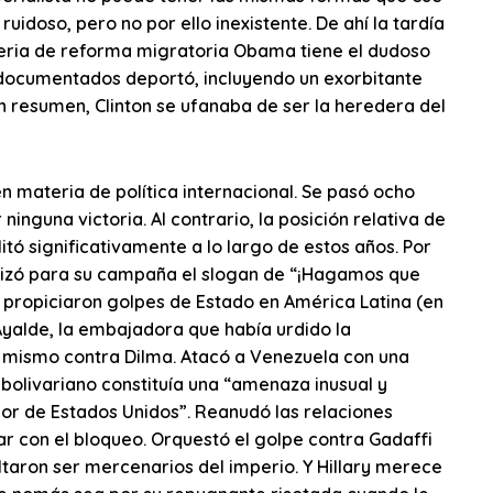
uidoso, pero no por ello inexistente. De ahí la tardía
eria de reforma migratoria Obama tiene el dudoso
ndocumentados deportó, incluyendo un exorbitante
n resumen, Clinton se ufanaba de ser la heredera del
 materia de política internacional. Se pasó ocho
inguna victoria. Al contrario, la posición relativa de
itó significativamente a lo largo de estos años. Por
ilizó para su campaña el slogan de “¡Hagamos que
 propiciaron golpes de Estado en América Latina (en
 Ayalde, la embajadora que había urdido la
 mismo contra Dilma. Atacó a Venezuela con una
bolivariano constituía una “amenaza inusual y
rior de Estados Unidos”. Reanudó las relaciones
r con el bloqueo. Orquestó el golpe contra Gadaffi
ltaron ser mercenarios del imperio. Y Hillary merece