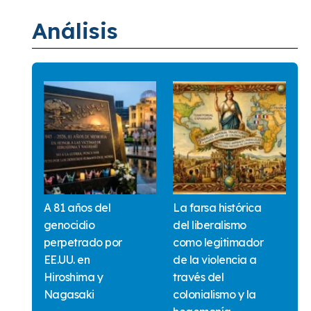
Análisis
A 81 años del
La farsa histórica
genocidio
del liberalismo
perpetrado por
como legitimador
EE.UU. en
de la violencia a
Hiroshima y
través del
Nagasaki
colonialismo y la