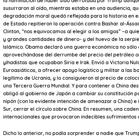
la humillación de haber sido derrotada por Trump aunq
susurraron al oído, mientras estaba en una audiencia, qu
degradación moral quedó reflejada para la historia en 
de Estado repitieron la operación contra Bashar al-Ássa
Clinton, “nos equivocamos al elegir a los amigos” –a qu
y grandes cantidades de dinero- y del huevo de la serpie
Islámico. Obama declaró una guerra económica no sólo c
aprovechándose del derrumbe del precio del petróleo or
yihadistas que ocupaban Siria e Irak. Envió a Victoria Nu
Euroasiáticos, a ofrecer apoyo logístico y militar a las
legítimo de Ucrania, y lo consiguieron al precio de colo
una Tercera Guerra Mundial. Y para contener a China desp
obligó al gobierno de Japón a cambiar su constitución par
nipón (con la evidente intención de amenazar a China) e i
Sur, cerrar el círculo sobre China. En resumen, una cade
internacionales que provocaron indecibles sufrimientos 
Dicho lo anterior, no podía sorprender a nadie que Trump 