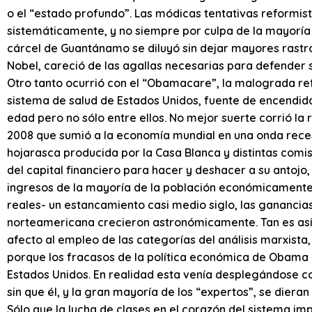
o el “estado profundo”. Las módicas tentativas reformi
sistemáticamente, y no siempre por culpa de la mayoría 
cárcel de Guantánamo se diluyó sin dejar mayores rast
Nobel, careció de las agallas necesarias para defender s
Otro tanto ocurrió con el “Obamacare”, la malograda ref
sistema de salud de Estados Unidos, fuente de encendidas
edad pero no sólo entre ellos. No mejor suerte corrió la r
2008 que sumió a la economía mundial en una onda reces
hojarasca producida por la Casa Blanca y distintas com
del capital financiero para hacer y deshacer a su antojo
ingresos de la mayoría de la población económicamente 
reales- un estancamiento casi medio siglo, las ganancias
norteamericana crecieron astronómicamente. Tan es así 
afecto al empleo de las categorías del análisis marxist
porque los fracasos de la política económica de Obama 
Estados Unidos. En realidad esta venía desplegándose c
sin que él, y la gran mayoría de los “expertos”, se diera
Sólo que la lucha de clases en el corazón del sistema i