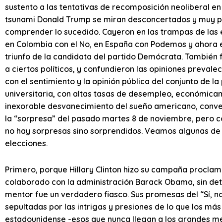
sustento a las tentativas de recomposición neoliberal en
tsunami Donald Trump se miran desconcertados y muy po
comprender lo sucedido. Cayeron en las trampas de las e
en Colombia con el No, en España con Podemos y ahora 
triunfo de la candidata del partido Demócrata. También
a ciertos políticos, y confundieron las opiniones preval
con el sentimiento y la opinión pública del conjunto de 
universitaria, con altas tasas de desempleo, económicam
inexorable desvanecimiento del sueño americano, conver
la “sorpresa” del pasado martes 8 de noviembre, pero c
no hay sorpresas sino sorprendidos. Veamos algunas de 
elecciones.
Primero, porque Hillary Clinton hizo su campaña proclam
colaborado con la administración Barack Obama, sin det
mentor fue un verdadero fiasco. Sus promesas del “Sí,
sepultadas por las intrigas y presiones de lo que los má
estadounidense -esos que nunca llegan a los grandes med