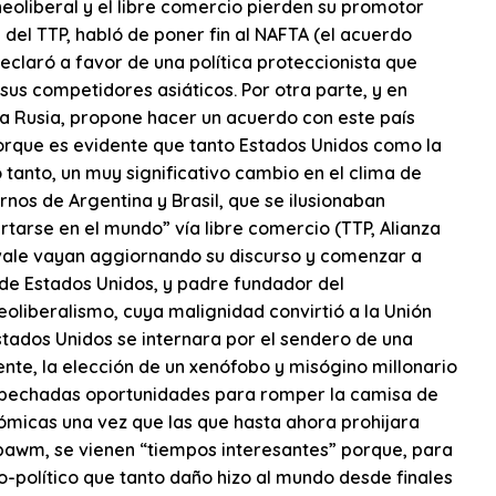
neoliberal y el libre comercio pierden su promotor
del TTP, habló de poner fin al NAFTA (el acuerdo
eclaró a favor de una política proteccionista que
us competidores asiáticos. Por otra parte, y en
ra Rusia, propone hacer un acuerdo con este país
 porque es evidente que tanto Estados Unidos como la
 tanto, un muy significativo cambio en el clima de
rnos de Argentina y Brasil, que se ilusionaban
rtarse en el mundo” vía libre comercio (TTP, Alianza
vale vayan aggiornando su discurso y comenzar a
 de Estados Unidos, y padre fundador del
eoliberalismo, cuya malignidad convirtió a la Unión
tados Unidos se internara por el sendero de una
nte, la elección de un xenófobo y misógino millonario
ospechadas oportunidades para romper la camisa de
nómicas una vez que las que hasta ahora prohijara
bawm, se vienen “tiempos interesantes” porque, para
-político que tanto daño hizo al mundo desde finales