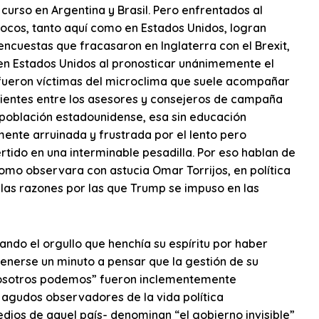
 curso en Argentina y Brasil. Pero enfrentados al
cos, tanto aquí como en Estados Unidos, logran
ncuestas que fracasaron en Inglaterra con el Brexit,
en Estados Unidos al pronosticar unánimemente el
 fueron víctimas del microclima que suele acompañar
ecientes entre los asesores y consejeros de campaña
la población estadounidense, esa sin educación
ente arruinada y frustrada por el lento pero
tido en una interminable pesadilla. Por eso hablan de
omo observara con astucia Omar Torrijos, en política
las razones por las que Trump se impuso en las
ando el orgullo que henchía su espíritu por haber
enerse un minuto a pensar que la gestión de su
 nosotros podemos” fueron inclementemente
s agudos observadores de la vida política
ios de aquel país- denominan “el gobierno invisible”