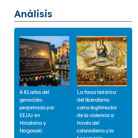
Análisis
A 81 años del
La farsa histórica
genocidio
del liberalismo
perpetrado por
como legitimador
EE.UU. en
de la violencia a
Hiroshima y
través del
Nagasaki
colonialismo y la