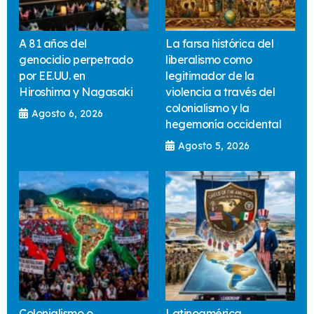
A 81 años del
La farsa histórica del
genocidio perpetrado
liberalismo como
por EE.UU. en
legitimador de la
Hiroshima y Nagasaki
violencia a través del
colonialismo y la
Agosto 6, 2026
hegemonía occidental
Agosto 5, 2026
Colonialismo o
Latinoamérica