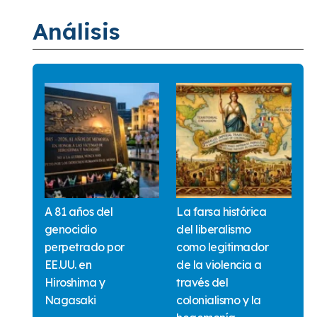
Análisis
A 81 años del
La farsa histórica
genocidio
del liberalismo
perpetrado por
como legitimador
EE.UU. en
de la violencia a
Hiroshima y
través del
Nagasaki
colonialismo y la