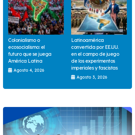
Colonialismo o
Latinoamérica
ecosocialismo: el
convertida por EE.UU.
futuro que se juega
en el campo de juego
América Latina
de los experimentos
imperiales y fascistas
Agosto 4, 2026
Agosto 3, 2026